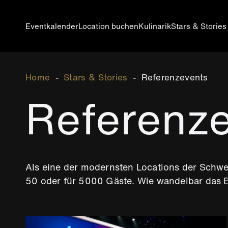
Direkt
zum
Inhalt
Eventkalender
Location buchen
Kulinarik
Stars & Stories
Main
navigation
Breadcrumb
Home
Stars & Stories
Referenzevents
DE
Referenz
Als eine der modernsten Locations der Schwe
50 oder für 5000 Gäste. Wie wandelbar das Ev