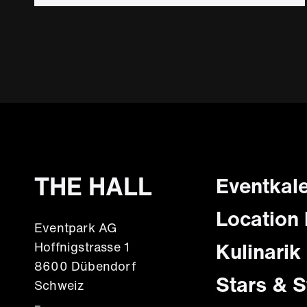
Seitennummerierung
Foote
THE HALL
Eventkal
Haupt
Location
Eventpark AG
Kulinarik
Hoffnigstrasse 1
8600 Dübendorf
Stars & S
Schweiz
–