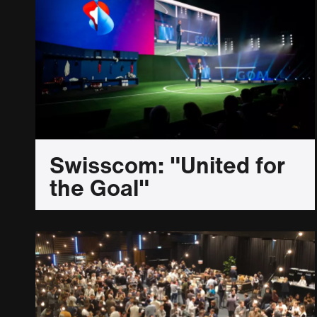
Swisscom: "United for
the Goal"