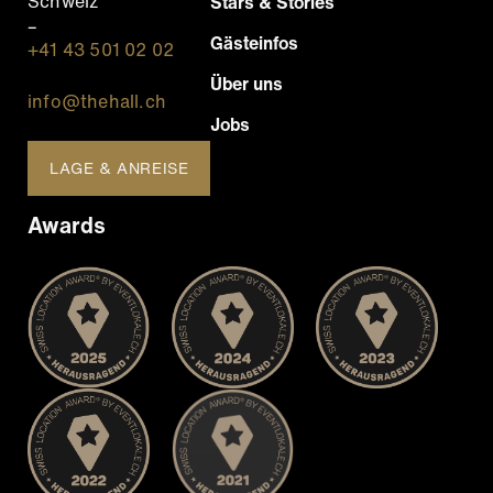
Schweiz
Stars & Stories
–
Gästeinfos
+41 43 501 02 02
Über uns
info@thehall.ch
Jobs
LAGE & ANREISE
Awards