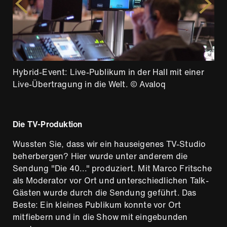
Hybrid-Event: Live-Publikum in der Hall mit einer
Hybrid-Event: Live-Publikum in der Hall mit einer
Hybrid-Event: Live-Publikum in der Hall mit einer
Hybrid-Event: Live-Publikum in der Hall mit einer
Hybrid-Event: Live-Publikum in der Hall mit einer
Live-Übertragung in die Welt. © Avaloq
Live-Übertragung in die Welt. © Avaloq
Live-Übertragung in die Welt. © Avaloq
Live-Übertragung in die Welt. © Avaloq
Live-Übertragung in die Welt. © Avaloq
Die TV-Produktion
Wussten Sie, dass wir ein hauseigenes TV-Studio
beherbergen? Hier wurde unter anderem die
Sendung "Die 40..." produziert. Mit Marco Fritsche
als Moderator vor Ort und unterschiedlichen Talk-
Gästen wurde durch die Sendung geführt. Das
Beste: Ein kleines Publikum konnte vor Ort
mitfiebern und in die Show mit eingebunden