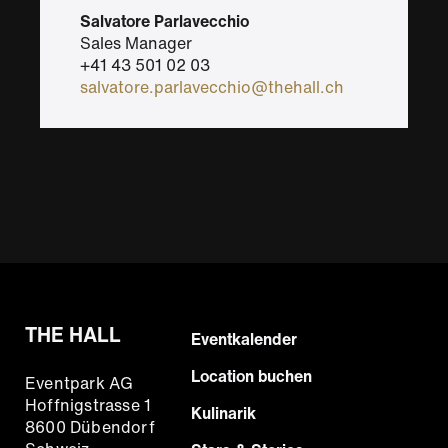
Salvatore Parlavecchio
Sales Manager
+41 43 501 02 03
salvatore.parlavecchio@thehall.ch
THE HALL
Footer
Eventkalender
Hauptnavigation
Location buchen
Eventpark AG
Hoffnigstrasse 1
Kulinarik
8600 Dübendorf