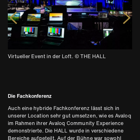
Virtueller Event in der Loft. © THE HALL
Bei den Vorbereitungen werden die
Virtueller Event in der Loft. © THE HALL
passenden Licht- und Bildeinstellungen
vorgenommen. © THE HALL
Die Fachkonferenz
Auch eine hybride Fachkonferenz lässt sich in
unserer Location sehr gut umsetzen, wie es Avaloq
im Rahmen ihrer Avaloq Community Experience
demonstrierte. Die HALL wurde in verschiedene
Bereiche aufgeteilt. Auf der Bühne war sowohl