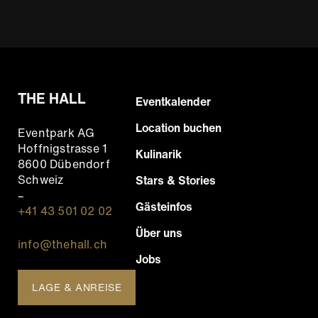
THE HALL
Footer
Eventkalender
Hauptnavigation
Location buchen
Eventpark AG
Hoffnigstrasse 1
Kulinarik
8600 Dübendorf
Schweiz
Stars & Stories
–
Gästeinfos
+41 43 501 02 02
Über uns
info@thehall.ch
Jobs
LAGE & ANREISE