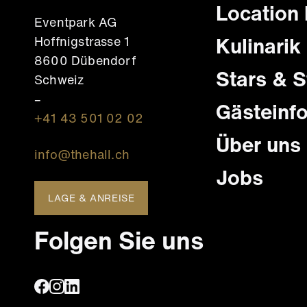
Haupt
Location
Eventpark AG
Kulinarik
Hoffnigstrasse 1
8600 Dübendorf
Stars & S
Schweiz
–
Gästeinf
+41 43 501 02 02
Über uns
info@thehall.ch
Jobs
LAGE & ANREISE
Folgen Sie uns