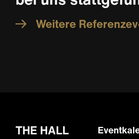
Weitere Referenzev
Foote
THE HALL
Eventkal