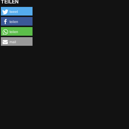
TEILEN
tweet
teilen
teilen
mail