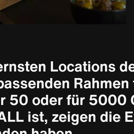
THE HALL: PRIXFORIX 2021 © SZFF/CSFF
ernsten Locations d
 passenden Rahmen f
für 50 oder für 5000
L ist, zeigen die Ev
nden haben.