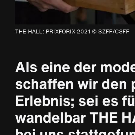
FF
THE HALL: PRIXFORIX 2021 © SZFF/CSFF
THE HALL: PRIXFORIX 2021 © SZFF/CSFF
Als eine der mod
schaffen wir den
Erlebnis; sei es 
wandelbar THE HAL
bei uns stattgefu