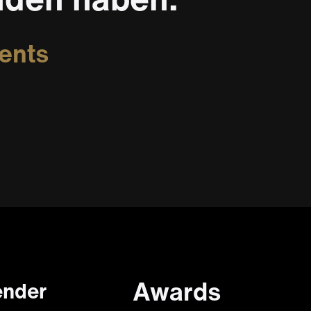
ents
r
Awards
ender