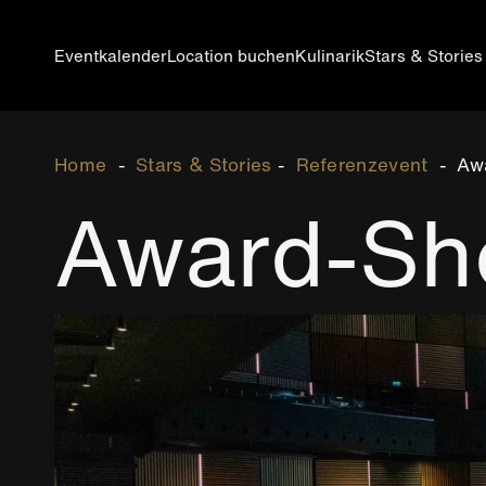
Direkt
zum
Inhalt
Eventkalender
Location buchen
Kulinarik
Stars & Stories
Main
navigation
Breadcrumb
Home
Stars & Stories
Referenzevent
Awa
DE
Award-Sh