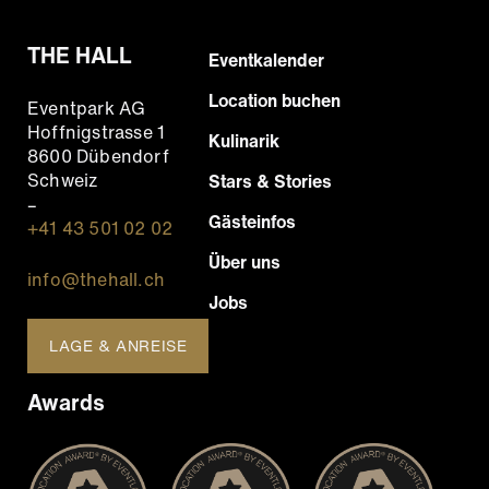
THE HALL
Footer
Eventkalender
Hauptnavigation
Location buchen
Eventpark AG
Hoffnigstrasse 1
Kulinarik
8600 Dübendorf
Schweiz
Stars & Stories
–
Gästeinfos
+41 43 501 02 02
Über uns
info@thehall.ch
Jobs
LAGE & ANREISE
Awards