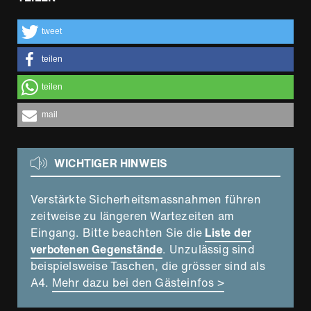
tweet
teilen
teilen
mail
WICHTIGER HINWEIS
Verstärkte Sicherheitsmassnahmen führen
zeitweise zu längeren Wartezeiten am
Eingang. Bitte beachten Sie die
Liste der
verbotenen Gegenstände
. Unzulässig sind
beispielsweise Taschen, die grösser sind als
A4.
Mehr dazu bei den Gästeinfos >