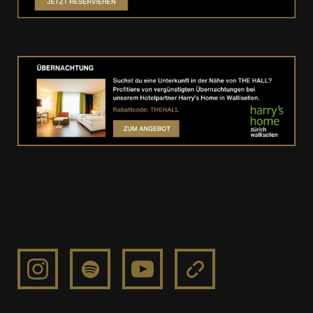
http://www.instagram.com/somb.r
https://open.spotify.com/intl-
https://www.youtube.com/channel/U
https://www.sombrmusic.co
de/artist/4G9NDjRyZFDlJKMRL8hx3S