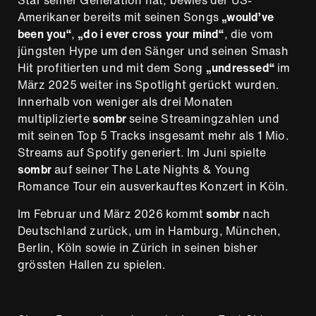
Star seiner Generation hat, bewies der US-
Amerikaner bereits mit seinen Songs
„would’ve
been you“
,
„do i ever cross your mind“
, die vom
jüngsten Hype um den Sänger und seinen Smash
Hit profitierten und mit dem Song
„undressed“
im
März 2025 weiter ins Spotlight gerückt wurden.
Innerhalb von weniger als drei Monaten
multiplizierte
sombr
seine Streamingzahlen und
mit seinen Top 5 Tracks insgesamt mehr als 1 Mio.
Streams auf Spotify generiert. Im Juni spielte
sombr
auf seiner
The Late Nights & Young
Romance Tour ein ausverkauftes Konzert in Köln.
Im Februar und März 2026 kommt
sombr
nach
Deutschland zurück, um in Hamburg, München,
Berlin, Köln sowie in Zürich in seinen bisher
grössten Hallen zu spielen.