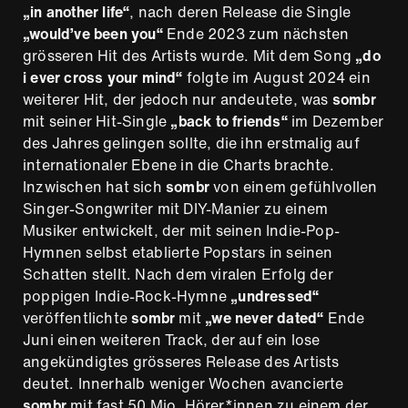
„in another life“
, nach deren Release die Single
„would’ve been you“
Ende 2023 zum nächsten
grösseren Hit des Artists wurde. Mit dem Song
„do
i ever cross your mind“
folgte im August 2024 ein
weiterer Hit, der jedoch nur andeutete, was
sombr
mit seiner Hit-Single
„back to friends“
im Dezember
des Jahres gelingen sollte, die ihn erstmalig auf
internationaler Ebene in die Charts brachte.
Inzwischen hat sich
sombr
von einem gefühlvollen
Singer-Songwriter mit DIY-Manier zu einem
Musiker entwickelt, der mit seinen Indie-Pop-
Hymnen selbst etablierte Popstars in seinen
Schatten stellt. Nach dem viralen Erfolg der
poppigen Indie-Rock-Hymne
„undressed“
veröffentlichte
sombr
mit
„we never dated“
Ende
Juni einen weiteren Track, der auf ein lose
angekündigtes grösseres Release des Artists
deutet. Innerhalb weniger Wochen avancierte
sombr
mit fast 50 Mio. Hörer*innen zu einem der