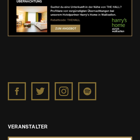
https://www.facebook.com/ligabueofficial/
https://x.com/ligabue
https://www.instagram.com/ligabue_offic
https://open.spotify.com/intl-
de/artist/7H8ZC8uHJMPZG
VERANSTALTER