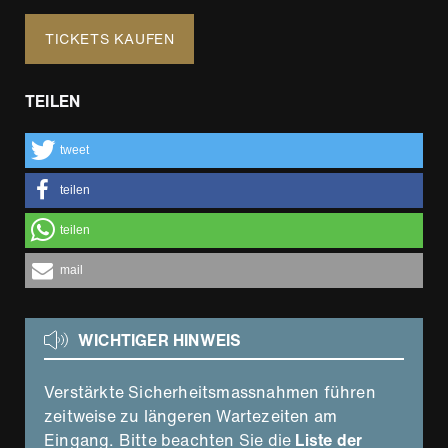
TICKETS KAUFEN
TEILEN
tweet
teilen
teilen
mail
WICHTIGER HINWEIS
Verstärkte Sicherheitsmassnahmen führen
zeitweise zu längeren Wartezeiten am
Eingang. Bitte beachten Sie die
Liste der