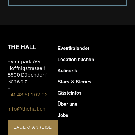
THE HALL
Footer
Eventkalender
Hauptnavigation
Location buchen
Eventpark AG
Hoffnigstrasse 1
Kulinarik
8600 Dübendorf
Schweiz
Stars & Stories
–
Gästeinfos
+41 43 501 02 02
Über uns
info@thehall.ch
Jobs
LAGE & ANREISE