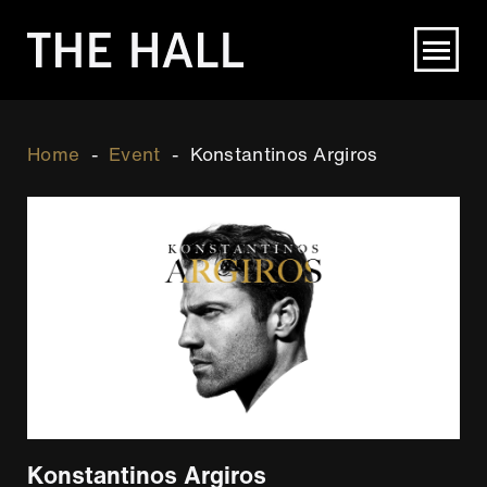
Direkt
zum
Inhalt
Breadcrumb
Home
Event
Konstantinos Argiros
Konstantinos Argiros