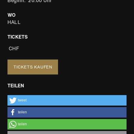
Beginn
20:00 Uhr
WO
HALL
TICKETS
CHF
TICKETS KAUFEN
TEILEN
tweet
teilen
teilen