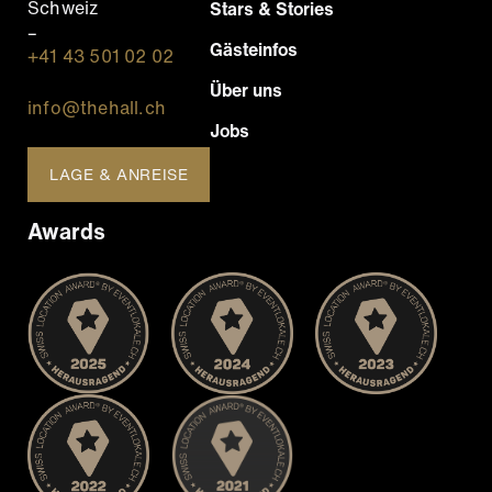
Schweiz
Stars & Stories
–
Gästeinfos
+41 43 501 02 02
Über uns
info@thehall.ch
Jobs
LAGE & ANREISE
Awards