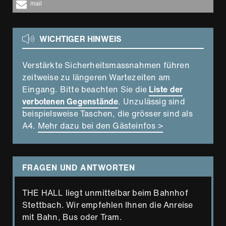
mail
WICHTIGER HINWEIS
Verstärkte Sicherheitsmassnahmen führen
zeitweise zu längeren Wartezeiten am
Eingang. Bitte beachten Sie die
Liste der
verbotenen Gegenstände
. Unzulässig sind
beispielsweise Taschen, die grösser sind als
A4.
Mehr dazu bei den Gästeinfos >
FRAGEN UND ANTWORTEN
THE HALL liegt unmittelbar beim Bahnhof
Stettbach. Wir empfehlen Ihnen die Anreise
mit Bahn, Bus oder Tram.