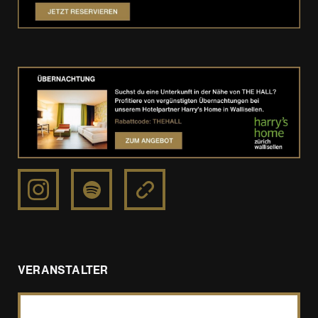
https://www.instagram.com/argiros_konstantinos/
https://open.spotify.com/intl-
https://www.konstantinosargiros.com/
de/artist/5YquORfLTx6nWMlBzJstx7?
si=5jJRCKFDS3SWi…
VERANSTALTER