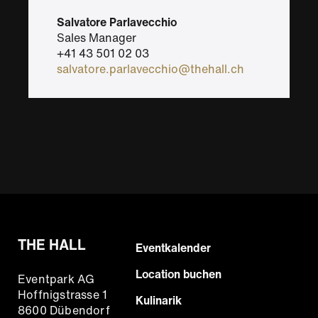
Salvatore Parlavecchio
Sales Manager
+41 43 501 02 03
salvatore.parlavecchio@thehall.ch
THE HALL
Footer
Eventkalender
Hauptnavigation
Location buchen
Eventpark AG
Hoffnigstrasse 1
Kulinarik
8600 Dübendorf