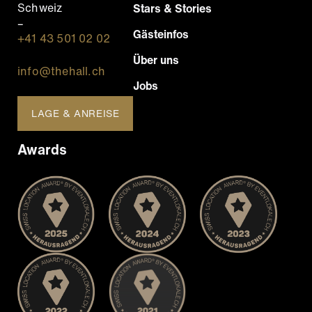
Schweiz
Stars & Stories
–
Gästeinfos
+41 43 501 02 02
Über uns
info@thehall.ch
Jobs
LAGE & ANREISE
Awards